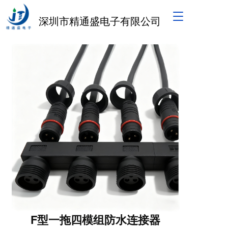
T
深圳市精通盛电子有限公司
o
g
g
l
e
n
a
v
i
g
a
t
i
o
n
F型一拖四模组防水连接器