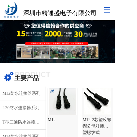
T
深圳市精通盛电子有限公司
o
g
g
l
e
n
a
v
i
g
PRODUCT
a
主要产品
t
i
M12防水连接器系列
o
n
L20防水连接器系列
M12
M12-2芯塑胶螺
T型三通防水连接器系列
帽公母对接注
塑螺纹式
M14防水连接器系列