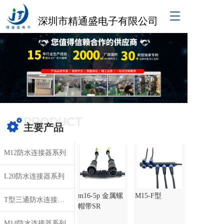
T
深圳市精通盛电子有限公司
o
g
g
l
e
n
a
v
i
g
PRODUCT
a
主要产品
t
i
M12防水连接器系列
o
n
L20防水连接器系列
m16-5p 金属螺
M15-F型
T型三通防水连接器系列
帽带SR
M14防水连接器系列