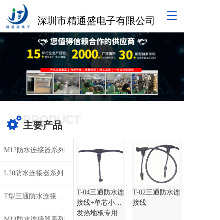
T
深圳市精通盛电子有限公司
o
g
g
l
e
n
a
v
i
g
PRODUCT
a
主要产品
t
i
M12防水连接器系列
o
n
L20防水连接器系列
T-04三通防水连
T-02三通防水连
T型三通防水连接器系列
接线+单芯小T
接线
发热地板专用
M14防水连接器系列